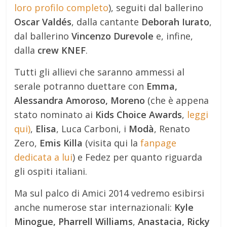
loro profilo completo
), seguiti dal ballerino
Oscar Valdés
, dalla cantante
Deborah Iurato
,
dal ballerino
Vincenzo Durevole
e, infine,
dalla
crew KNEF
.
Tutti gli allievi che saranno ammessi al
serale potranno duettare con
Emma,
Alessandra Amoroso, Moreno
(che è appena
stato nominato ai
Kids Choice Awards
,
leggi
qui)
,
Elisa
, Luca Carboni, i
Modà
, Renato
Zero,
Emis Killa
(visita qui la
fanpage
dedicata a lui
) e Fedez per quanto riguarda
gli ospiti italiani.
Ma sul palco di Amici 2014 vedremo esibirsi
anche numerose star internazionali:
Kyle
Minogue, Pharrell Williams
,
Anastacia, Ricky