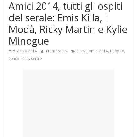
Amici 2014, tutti gli ospiti
Mondo
del serale: Emis Killa, i
Modà, Ricky Martin e Kylie
Minogue
,
,
,
5 Marzo 2014
Francesca N
allievi
Amici 2014
Baby Tv
,
concorrenti
serale