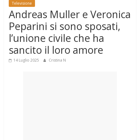
Mondo
Televisione
Andreas Muller e Veronica
Peparini si sono sposati,
l’unione civile che ha
sancito il loro amore
14 Luglio 2025
Cristina N