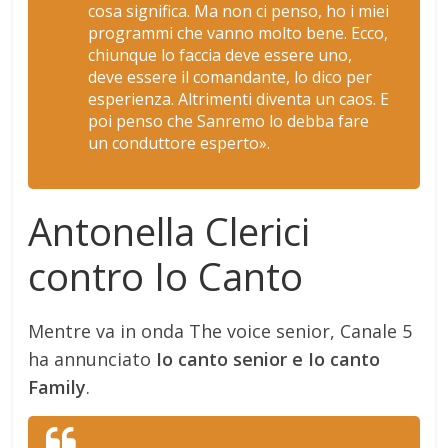
cosa significa. Ma non ci penso, ho i miei
programmi che vanno molto bene. Ecco,
chiunque lo faccia deve essere uno,
deve essere il comandante, lo dico per
esperienza. Altrimenti diventa un caos. E
poi penso che Sanremo lo debba fare
un conduttore esperto».
Antonella Clerici
contro Io Canto
Mentre va in onda The voice senior, Canale 5
ha annunciato
Io canto senior e Io canto
Family
.