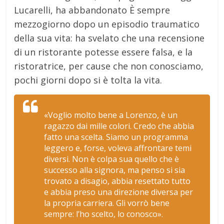
Lucarelli, ha abbandonato È sempre
mezzogiorno dopo un episodio traumatico
della sua vita: ha svelato che una recensione
di un ristorante potesse essere falsa, e la
ristoratrice, per cause che non conosciamo,
pochi giorni dopo si è tolta la vita.
«Voglio molto bene a Lorenzo, è un
ragazzo dai mille colori. Credo che abbia
fatto una scelta. Siamo un programma
leggero e, forse, voleva affrontare temi
diversi. Non è colpa sua quello che è
successo alla signora, ma penso si sia
trovato a disagio, abbia resettato tutto
e abbia preso una direzione diversa per
la propria carriera. Gli vorrò bene
sempre: l’ho scelto, lo conosco».