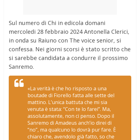
Sul numero di Chi in edicola domani
mercoledi 28 febbraio 2024 Antonella Clerici,
in onda su Raiuno con The voice senior, si
confessa. Nei giorni scorsi è stato scritto che
si sarebbe candidata a condurre il prossimo
Sanremo.
«La verità è che ho risposto a una
boutade di Fiorello fatta alle sette del
mattino. L’unica battuta che mi sia
venuta è stata: “Con te lo farei”. Ma,
assolutamente, non ci penso. Dopo il
Sanremo di Amadeus anch’io direi di
“no”, ma qualcuno lo dovrà pur fare. È
chiaro che, avendolo già fatto, so che