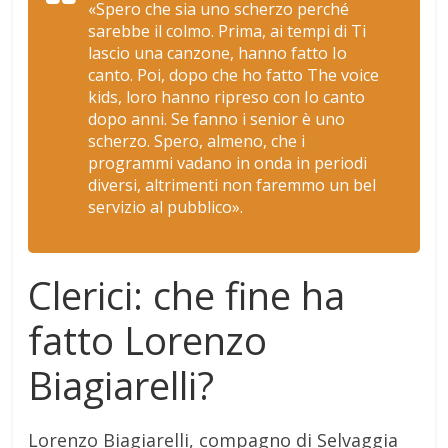
«Spero che sia uno scherzo perché
sarebbe il colmo. Prima, ai tempi di Ti
lascio una canzone, hanno fatto Io
canto. Poi, dopo che ho fatto The voice
kids, loro hanno ripreso con Io canto
dopo anni. Se fanno i senior è uno
scherzo. Spero, almeno, che i
programmi vadano in onda in periodi
diversi, altrimenti non faremmo un bel
servizio al pubblico».
Clerici: che fine ha
fatto Lorenzo
Biagiarelli?
Lorenzo Biagiarelli, compagno di Selvaggia