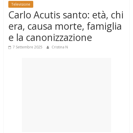
Mondo
Televisione
Carlo Acutis santo: età, chi
era, causa morte, famiglia
e la canonizzazione
7 Settembre 2025
Cristina N