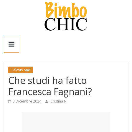
Salta
al
contenuto
Bimbo
News
Televisione
News
Che studi ha fatto
moda,
mamme,
Francesca Fagnani?
spettacolo
e
3 Dicembre 2024
Cristina N
bambini:
news
Italia
e