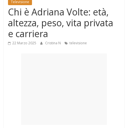
Televisione
Mondo
Chi è Adriana Volte: età,
altezza, peso, vita privata
e carriera
22 Marzo 2025
Cristina N
televisione