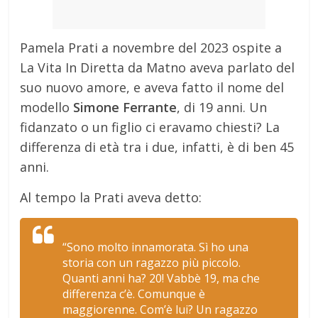
Pamela Prati a novembre del 2023 ospite a
La Vita In Diretta da Matno aveva parlato del
suo nuovo amore, e aveva fatto il nome del
modello
Simone Ferrante
, di 19 anni. Un
fidanzato o un figlio ci eravamo chiesti? La
differenza di età tra i due, infatti, è di ben 45
anni.
Al tempo la Prati aveva detto:
“Sono molto innamorata. Sì ho una
storia con un ragazzo più piccolo.
Quanti anni ha? 20! Vabbè 19, ma che
differenza c’è. Comunque è
maggiorenne. Com’è lui? Un ragazzo