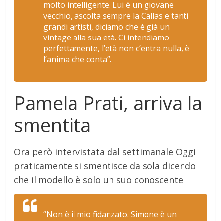
molto intelligente. Lui è un giovane
vecchio, ascolta sempre la Callas e tanti
grandi artisti, diciamo che è già un
vintage alla sua età. Ci intendiamo
perfettamente, l’età non c’entra nulla, è
l’anima che conta”.
Pamela Prati, arriva la
smentita
Ora però intervistata dal settimanale Oggi
praticamente si smentisce da sola dicendo
che il modello è solo un suo conoscente:
“Non è il mio fidanzato. Simone è un