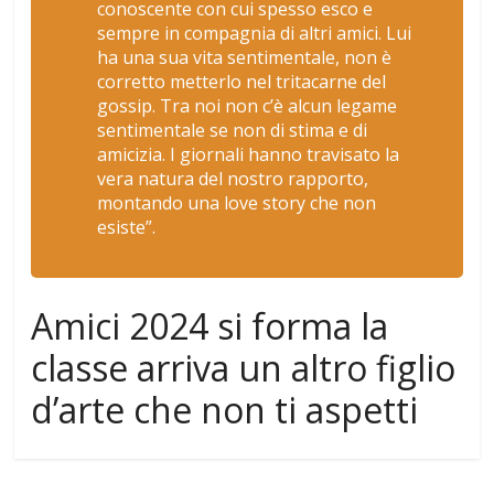
conoscente con cui spesso esco e
sempre in compagnia di altri amici. Lui
ha una sua vita sentimentale, non è
corretto metterlo nel tritacarne del
gossip. Tra noi non c’è alcun legame
sentimentale se non di stima e di
amicizia. I giornali hanno travisato la
vera natura del nostro rapporto,
montando una love story che non
esiste”.
Amici 2024 si forma la
classe arriva un altro figlio
d’arte che non ti aspetti