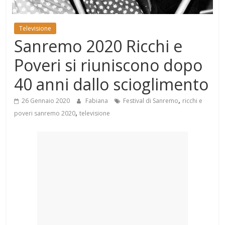
Mondo
Televisione
Sanremo 2020 Ricchi e
Poveri si riuniscono dopo
40 anni dallo scioglimento
,
26 Gennaio 2020
Fabiana
Festival di Sanremo
ricchi e
,
poveri sanremo 2020
televisione