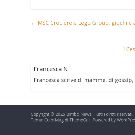
←
MSC Crociere e Lego Group: giochi e a
I Ce
Francesca N
Francesca scrive di mamme, di gossip,
Copyright © 2026
Bimbo News
. Tutti i diritti riservati.
Tema: ColorMag di
ThemeGrill
. Powered by
WordPre