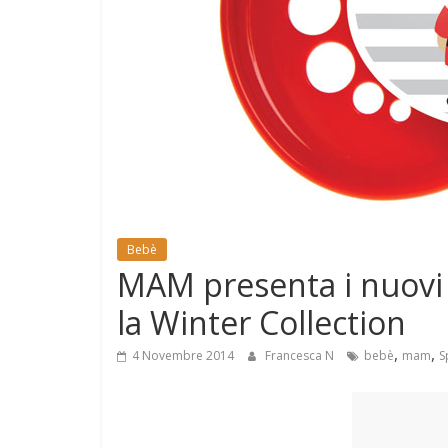
e
Mondo
Bebè
MAM presenta i nuovi s
la Winter Collection
,
,
4 Novembre 2014
Francesca N
bebè
mam
S