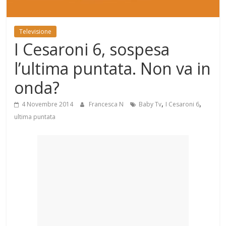
Mondo
Televisione
I Cesaroni 6, sospesa
l’ultima puntata. Non va in
onda?
,
,
4 Novembre 2014
Francesca N
Baby Tv
I Cesaroni 6
ultima puntata