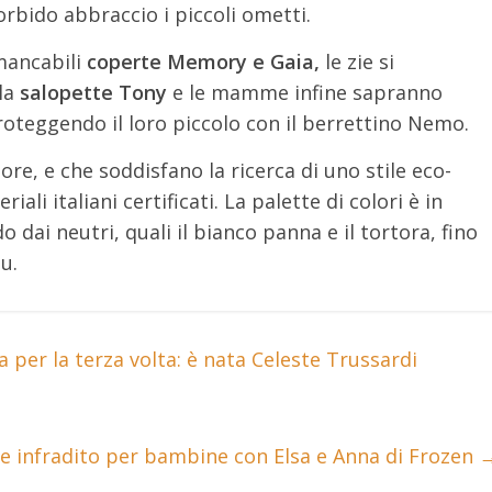
rbido abbraccio i piccoli ometti.
mancabili
coperte Memory e Gaia,
le zie si
la
salopette Tony
e le mamme infine sapranno
proteggendo il loro piccolo con il berrettino Nemo.
re, e che soddisfano la ricerca di uno stile eco-
iali italiani certificati. La palette di colori è in
 dai neutri, quali il bianco panna e il tortora, fino
lu.
er la terza volta: è nata Celeste Trussardi
e infradito per bambine con Elsa e Anna di Frozen