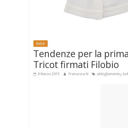
e
Mondo
Bebè
Tendenze per la primav
Tricot firmati Filobio
,
9 Marzo 2015
Francesca N
abbigliamento
be