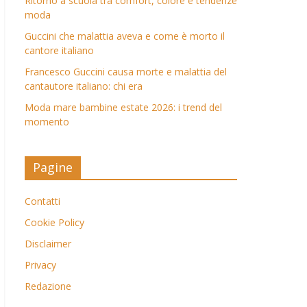
Ritorno a scuola tra comfort, colore e tendenze
moda
Guccini che malattia aveva e come è morto il
cantore italiano
Francesco Guccini causa morte e malattia del
cantautore italiano: chi era
Moda mare bambine estate 2026: i trend del
momento
Pagine
Contatti
Cookie Policy
Disclaimer
Privacy
Redazione