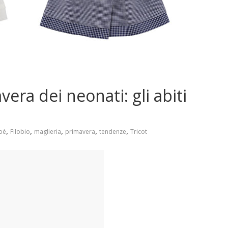
era dei neonati: gli abiti
,
,
,
,
,
bè
Filobio
maglieria
primavera
tendenze
Tricot