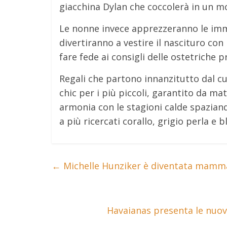
giacchina Dylan che coccolerà in un mo
Le nonne invece apprezzeranno le im
divertiranno a vestire il nascituro con 
fare fede ai consigli delle ostetriche 
Regali che partono innanzitutto dal cuo
chic per i più piccoli, garantito da mater
armonia con le stagioni calde spaziando
a più ricercati corallo, grigio perla e b
←
Michelle Hunziker è diventata mamma p
Havaianas presenta le nuov