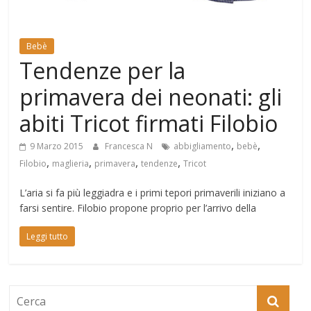
Mondo
Bebè
Tendenze per la
primavera dei neonati: gli
abiti Tricot firmati Filobio
,
,
9 Marzo 2015
Francesca N
abbigliamento
bebè
,
,
,
,
Filobio
maglieria
primavera
tendenze
Tricot
L’aria si fa più leggiadra e i primi tepori primaverili iniziano a
farsi sentire. Filobio propone proprio per l’arrivo della
Leggi tutto