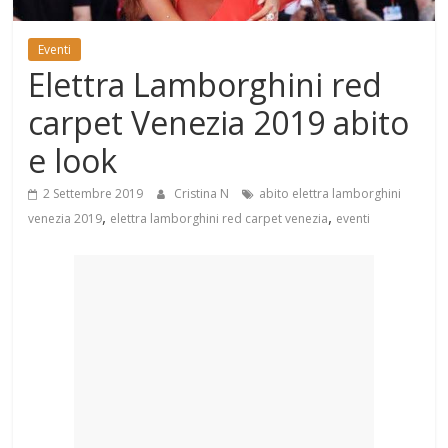
Mondo
Eventi
Elettra Lamborghini red
carpet Venezia 2019 abito
e look
2 Settembre 2019
Cristina N
abito elettra lamborghini
,
,
venezia 2019
elettra lamborghini red carpet venezia
eventi