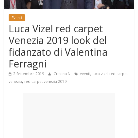
Mondo
Eventi
Luca Vizel red carpet
Venezia 2019 look del
fidanzato di Valentina
Ferragni
,
2 Settembre 2019
Cristina N
eventi
luca vizel red carpet
,
venezia
red carpet venezia 2019