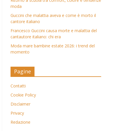
Ritorno a scuola tra comfort, colore e tendenze
moda
Guccini che malattia aveva e come è morto il
cantore italiano
Francesco Guccini causa morte e malattia del
cantautore italiano: chi era
Moda mare bambine estate 2026: i trend del
momento
Pagine
Contatti
Cookie Policy
Disclaimer
Privacy
Redazione