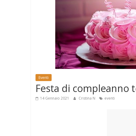
e
Mondo
Eventi
Festa di compleanno 
14 Gennaio 2021
Cristina N
eventi