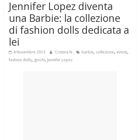
Jennifer Lopez diventa
Mondo
una Barbie: la collezione
di fashion dolls dedicata a
lei
,
,
,
4 Novembre 2013
Cristina N
barbie
collezione
eventi
,
,
fashion dolls
giochi
Jennifer Lopez