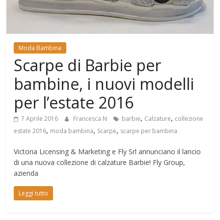
Mondo
Moda Bambina
Scarpe di Barbie per
bambine, i nuovi modelli
per l’estate 2016
,
,
7 Aprile 2016
Francesca N
barbie
Calzature
collezione
,
,
,
estate 2016
moda bambina
Scarpe
scarpe per bambina
Victoria Licensing & Marketing e Fly Srl annunciano il lancio
di una nuova collezione di calzature Barbie! Fly Group,
azienda
Leggi tutto