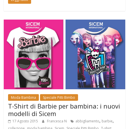
Moda Bambina
Speciale Pitti Bimbo
T-Shirt di Barbie per bambina: i nuovi
modelli di Sicem
,
,
17 Agosto 2015
Francesca N
abbigliamento
barbie
,
,
,
,
collezione
moda bambina
Sicem
Speciale Pitti Bimbo
T-shirt