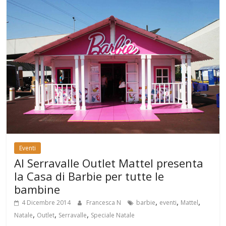
Eventi
Al Serravalle Outlet Mattel presenta
la Casa di Barbie per tutte le
bambine
,
,
,
4 Dicembre 2014
Francesca N
barbie
eventi
Mattel
,
,
,
Natale
Outlet
Serravalle
Speciale Natale