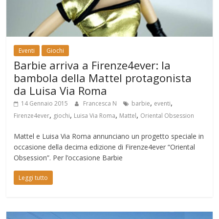
Eventi
Giochi
Barbie arriva a Firenze4ever: la
bambola della Mattel protagonista
da Luisa Via Roma
,
,
14 Gennaio 2015
Francesca N
barbie
eventi
,
,
,
,
Firenze4ever
giochi
Luisa Via Roma
Mattel
Oriental Obsession
Mattel e Luisa Via Roma annunciano un progetto speciale in
occasione della decima edizione di Firenze4ever “Oriental
Obsession”. Per l’occasione Barbie
Leggi tutto