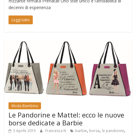
frizzante firmata Prénatal! Uno stile unico e l’affidabilità di
decenni di esperienza
Leggi tutto
Moda Bambina
Le Pandorine e Mattel: ecco le nuove
borse dedicate a Barbie
,
,
,
3 Aprile 2015
Francesca N
barbie
borsa
le pandorine