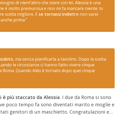
sogno di nient’altro che stare con lei. Alessia è una
n me è molto premurosa e non mi fa mancare niente: lo
e scelta migliore. E
se tornassi indietro
non sarei
i anche prima.”
 subito
, ma senza pianificarla a tavolino. Dopo la scelta
uando le circostanze ci hanno fatto vivere cinque
ui a Roma. Quando Aldo è tornato dopo quei cinque
i è più staccato da Alessia
. I due da Roma si sono
 dove poco tempo fa sono diventati marito e moglie e
tati genitori di un maschietto. Congratulazioni e…