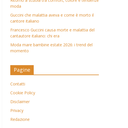
Ritorno a scuola tra comfort, colore e tendenze
moda
Guccini che malattia aveva e come è morto il
cantore italiano
Francesco Guccini causa morte e malattia del
cantautore italiano: chi era
Moda mare bambine estate 2026: i trend del
momento
Pagine
Contatti
Cookie Policy
Disclaimer
Privacy
Redazione