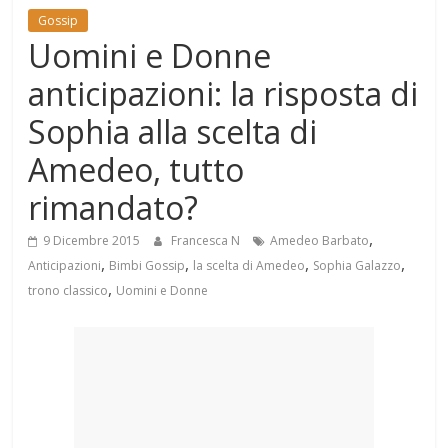
Mondo
Gossip
Uomini e Donne
anticipazioni: la risposta di
Sophia alla scelta di
Amedeo, tutto
rimandato?
,
9 Dicembre 2015
Francesca N
Amedeo Barbato
,
,
,
,
Anticipazioni
Bimbi Gossip
la scelta di Amedeo
Sophia Galazzo
,
trono classico
Uomini e Donne