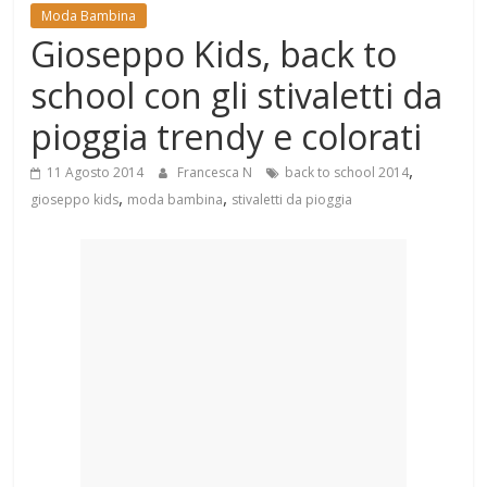
Mondo
Moda Bambina
Gioseppo Kids, back to
school con gli stivaletti da
pioggia trendy e colorati
,
11 Agosto 2014
Francesca N
back to school 2014
,
,
gioseppo kids
moda bambina
stivaletti da pioggia