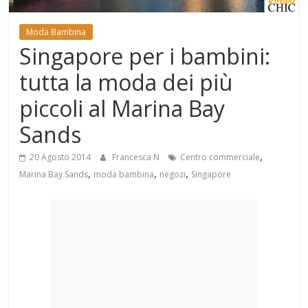
Mondo
Moda Bambina
Singapore per i bambini:
tutta la moda dei più
piccoli al Marina Bay
Sands
,
20 Agosto 2014
Francesca N
Centro commerciale
,
,
,
Marina Bay Sands
moda bambina
negozi
Singapore