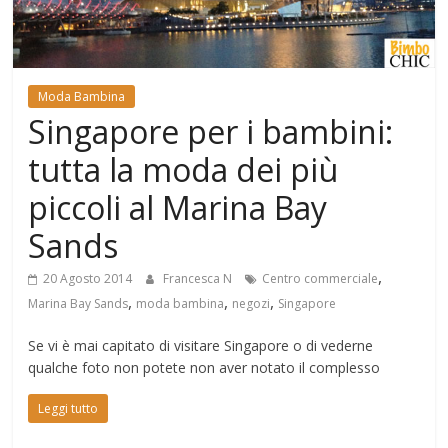
Mondo
Moda Bambina
Singapore per i bambini:
tutta la moda dei più
piccoli al Marina Bay
Sands
,
20 Agosto 2014
Francesca N
Centro commerciale
,
,
,
Marina Bay Sands
moda bambina
negozi
Singapore
Se vi è mai capitato di visitare Singapore o di vederne
qualche foto non potete non aver notato il complesso
Leggi tutto