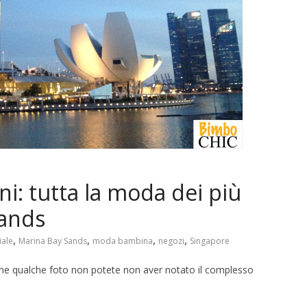
i: tutta la moda dei più
Sands
,
,
,
,
ale
Marina Bay Sands
moda bambina
negozi
Singapore
derne qualche foto non potete non aver notato il complesso