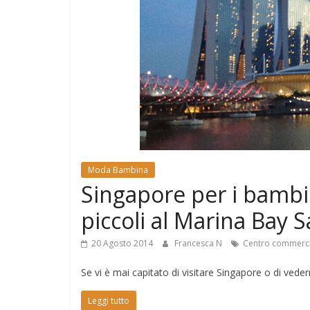
e
Mondo
Moda Bambina
Singapore per i bambin
piccoli al Marina Bay 
20 Agosto 2014
Francesca N
Centro commerci
Se vi è mai capitato di visitare Singapore o di ve
Leggi tutto