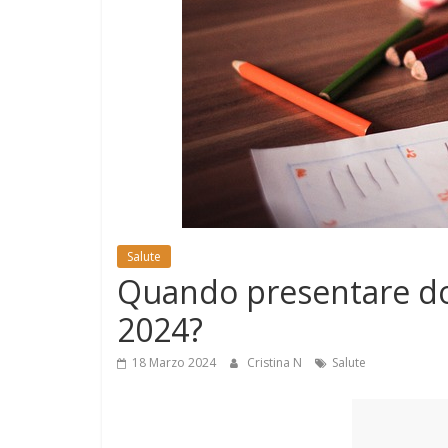
e
Mondo
Salute
Quando presentare d
2024?
18 Marzo 2024
Cristina N
Salute