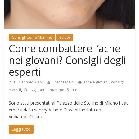
Mondo
Consigli per le Mamme
Salute
Come combattere l’acne
nei giovani? Consigli degli
esperti
,
15 Gennaio 2024
Francesca N
acne e giovani
consigli
,
,
esperti
Consigli per le mamme
Salute
Sono stati presentati al Palazzo delle Stelline di Milano i dati
emersi dalla survey Acne e Giovani lanciata da
VediamociChiara,
Leggi tutto