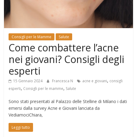
Mondo
Consigli per le Mamme
Salute
Come combattere l’acne
nei giovani? Consigli degli
esperti
,
15 Gennaio 2024
Francesca N
acne e giovani
consigli
,
,
esperti
Consigli per le mamme
Salute
Sono stati presentati al Palazzo delle Stelline di Milano i dati
emersi dalla survey Acne e Giovani lanciata da
VediamociChiara,
Leggi tutto