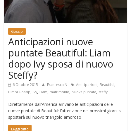
Mondo
Gossip
Anticipazioni nuove
puntate Beautiful: Liam
dopo Ivy sposa di nuovo
Steffy?
,
,
6 Ottobre 2015
Francesca N
Anticipazioni
Beautiful
,
,
,
,
,
Bimbi Gossip
ivy
Liam
matrimonio
Nuove puntate
steffy
Direttamente dall’America arrivano le anticipazioni delle
nuove puntate di Beautiful: l’attenzione nei prossimi giorni si
sposterà sul nuovo triangolo amoroso
Leggi tutto