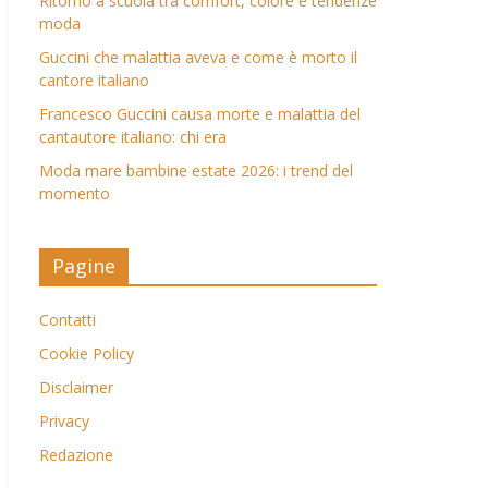
Ritorno a scuola tra comfort, colore e tendenze
moda
Guccini che malattia aveva e come è morto il
cantore italiano
Francesco Guccini causa morte e malattia del
cantautore italiano: chi era
Moda mare bambine estate 2026: i trend del
momento
Pagine
Contatti
Cookie Policy
Disclaimer
Privacy
Redazione