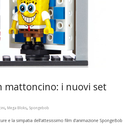
mattoncino: i nuovi set
,
,
ini
Mega Bloks
Spongebob
ure e la simpatia dell’attesissimo film d’animazione SpongeBob