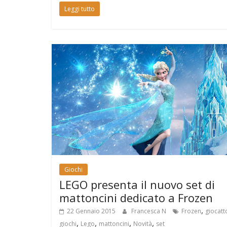
Leggi tutto
Giochi
LEGO presenta il nuovo set di
mattoncini dedicato a Frozen
,
22 Gennaio 2015
Francesca N
Frozen
giocatt
,
,
,
,
giochi
Lego
mattoncini
Novità
set