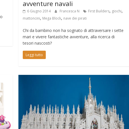
avventure navali
,
,
6 Giugno 2014
Francesca N
First Builders
giochi
to
,
,
mattoncini
Mega Block
nave dei pirati
Chi da bambino non ha sognato di attraversare i sette
mari e vivere fantastiche avventure, alla ricerca di
tesori nascosti?
Leggi tutto