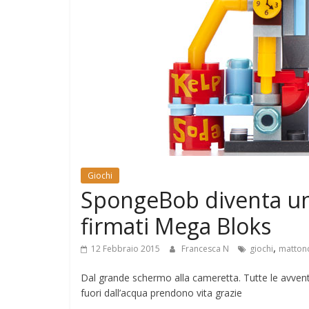
e
Mondo
Giochi
SpongeBob diventa un 
firmati Mega Bloks
,
12 Febbraio 2015
Francesca N
giochi
mattonc
Dal grande schermo alla cameretta. Tutte le avvent
fuori dall’acqua prendono vita grazie