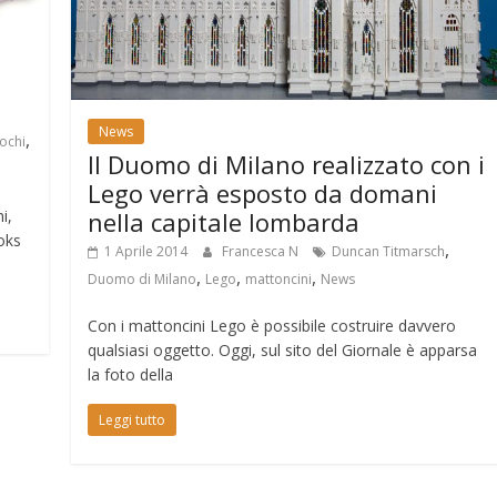
News
,
iochi
Il Duomo di Milano realizzato con i
Lego verrà esposto da domani
nella capitale lombarda
i,
oks
,
1 Aprile 2014
Francesca N
Duncan Titmarsch
,
,
,
Duomo di Milano
Lego
mattoncini
News
Con i mattoncini Lego è possibile costruire davvero
qualsiasi oggetto. Oggi, sul sito del Giornale è apparsa
la foto della
Leggi tutto