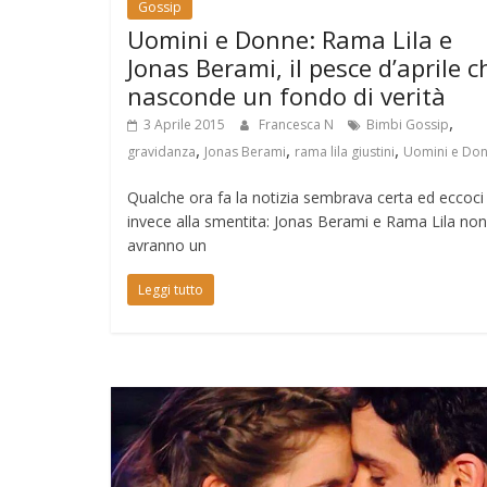
Gossip
Uomini e Donne: Rama Lila e
Jonas Berami, il pesce d’aprile c
nasconde un fondo di verità
,
3 Aprile 2015
Francesca N
Bimbi Gossip
,
,
,
gravidanza
Jonas Berami
rama lila giustini
Uomini e Do
Qualche ora fa la notizia sembrava certa ed eccoci
invece alla smentita: Jonas Berami e Rama Lila non
avranno un
Leggi tutto