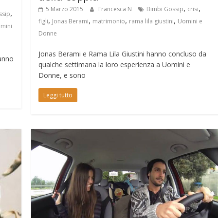
,
,
5 Marzo 2015
Francesca N
Bimbi Gossip
crisi
,
ssip
,
,
,
,
figli
Jonas Berami
matrimonio
rama lila giustini
Uomini e
mini
Donne
Jonas Berami e Rama Lila Giustini hanno concluso da
tanno
qualche settimana la loro esperienza a Uomini e
Donne, e sono
Leggi tutto