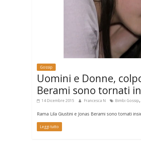
e
Mondo
Gossip
Uomini e Donne, colpo
Berami sono tornati i
14 Dicembre 2015
Francesca N
Bimbi Gossip
Rama Lila Giustini e Jonas Berami sono tornati insie
Leggi tutto