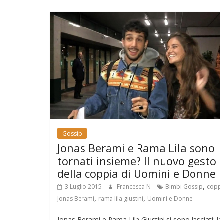
Gossip
Jonas Berami e Rama Lila sono
tornati insieme? Il nuovo gesto
della coppia di Uomini e Donne
,
3 Luglio 2015
Francesca N
Bimbi Gossip
copp
,
,
Jonas Berami
rama lila giustini
Uomini e Donne
Jonas Berami e Rama Lila Giustini si sono lasciati: l