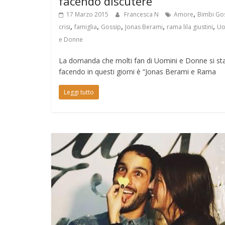
facendo discutere
,
17 Marzo 2015
Francesca N
Amore
Bimbi Go
,
,
,
,
,
crisi
famiglia
Gossip
Jonas Berami
rama lila giustini
Uo
e Donne
La domanda che molti fan di Uomini e Donne si s
facendo in questi giorni è “Jonas Berami e Rama
Leggi tutto