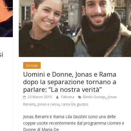
i
Gossip
Uomini e Donne, Jonas e Rama
dopo la separazione tornano a
parlare: “La nostra verità”
,
23 Marzo 2015
Fabiana
Bimbi Gossip
Jonas
,
,
Berami
jonas e rama
rama lila giustini
Jonas Berami e Rama Lila Giustini sono una delle
coppie uscite recentemente dal programma Uomini e
Donne di Maria De