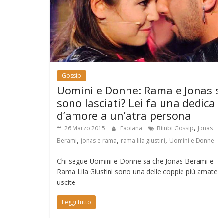
Gossip
Uomini e Donne: Rama e Jonas s
sono lasciati? Lei fa una dedica
d’amore a un’atra persona
,
26 Marzo 2015
Fabiana
Bimbi Gossip
Jonas
,
,
,
Berami
jonas e rama
rama lila giustini
Uomini e Donne
Chi segue Uomini e Donne sa che Jonas Berami e
Rama Lila Giustini sono una delle coppie più amate
uscite
Leggi tutto