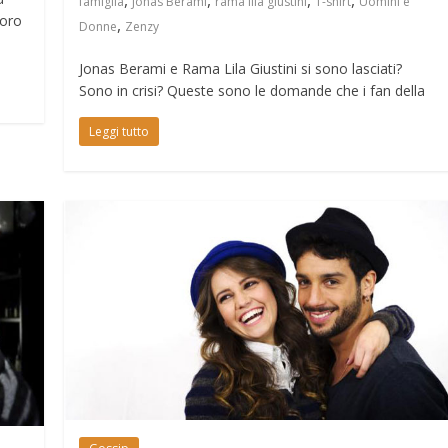
famiglia
Jonas Berami
rama lila giustini
T-shirt
Uomini e
loro
,
Donne
Zenzy
Jonas Berami e Rama Lila Giustini si sono lasciati?
Sono in crisi? Queste sono le domande che i fan della
Leggi tutto