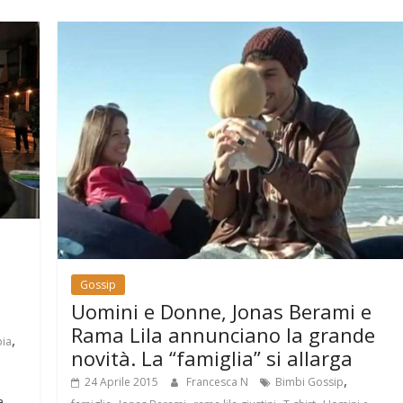
Gossip
Uomini e Donne, Jonas Berami e
Rama Lila annunciano la grande
,
ia
novità. La “famiglia” si allarga
,
24 Aprile 2015
Francesca N
Bimbi Gossip
,
,
,
,
a