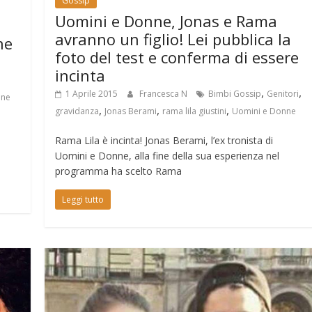
Gossip
Uomini e Donne, Jonas e Rama
avranno un figlio! Lei pubblica la
he
foto del test e conferma di essere
incinta
,
,
1 Aprile 2015
Francesca N
Bimbi Gossip
Genitori
nne
,
,
,
gravidanza
Jonas Berami
rama lila giustini
Uomini e Donne
Rama Lila è incinta! Jonas Berami, l’ex tronista di
Uomini e Donne, alla fine della sua esperienza nel
programma ha scelto Rama
Leggi tutto