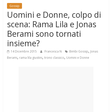
Mondo
Gossip
Uomini e Donne, colpo di
scena: Rama Lila e Jonas
Berami sono tornati
insieme?
,
14 Dicembre 2015
Francesca N
Bimbi Gossip
Jonas
,
,
,
Berami
rama lila giustini
trono classico
Uomini e Donne