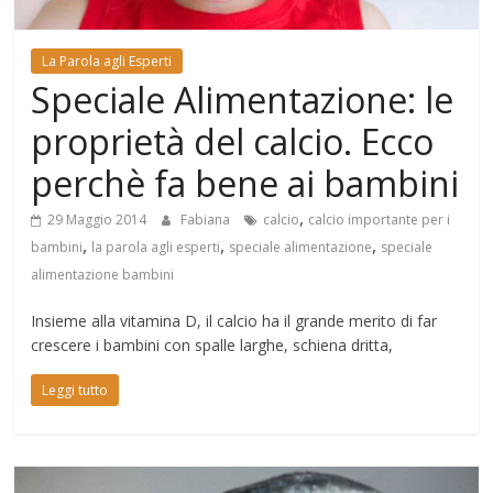
Mondo
La Parola agli Esperti
Speciale Alimentazione: le
proprietà del calcio. Ecco
perchè fa bene ai bambini
,
29 Maggio 2014
Fabiana
calcio
calcio importante per i
,
,
,
bambini
la parola agli esperti
speciale alimentazione
speciale
alimentazione bambini
Insieme alla vitamina D, il calcio ha il grande merito di far
crescere i bambini con spalle larghe, schiena dritta,
Leggi tutto