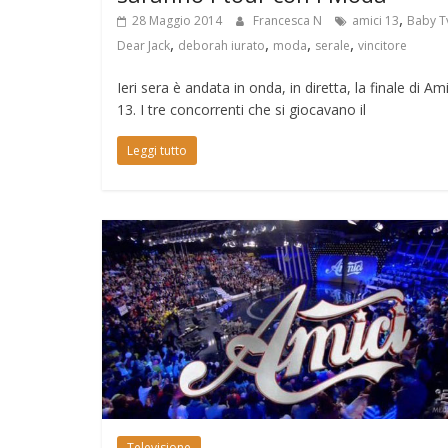
,
28 Maggio 2014
Francesca N
amici 13
Baby T
,
,
,
,
Dear Jack
deborah iurato
moda
serale
vincitore
Ieri sera è andata in onda, in diretta, la finale di Ami
13. I tre concorrenti che si giocavano il
Leggi tutto
Televisione