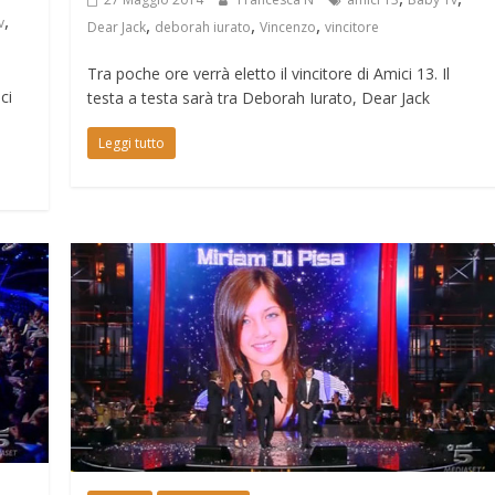
,
v
,
,
,
Dear Jack
deborah iurato
Vincenzo
vincitore
Tra poche ore verrà eletto il vincitore di Amici 13. Il
ci
testa a testa sarà tra Deborah Iurato, Dear Jack
Leggi tutto