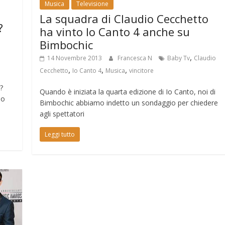
Musica
Televisione
La squadra di Claudio Cecchetto
?
ha vinto Io Canto 4 anche su
Bimbochic
,
14 Novembre 2013
Francesca N
Baby Tv
Claudio
,
,
,
Cecchetto
Io Canto 4
Musica
vincitore
?
Quando è iniziata la quarta edizione di Io Canto, noi di
no
Bimbochic abbiamo indetto un sondaggio per chiedere
agli spettatori
Leggi tutto