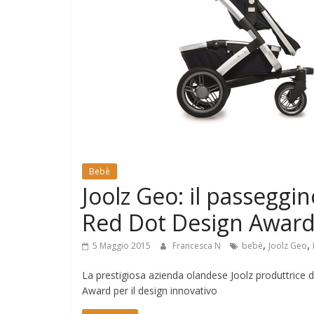
e
Mondo
Bebè
Joolz Geo: il passeggi
Red Dot Design Awar
,
,
5 Maggio 2015
Francesca N
bebè
Joolz Geo
La prestigiosa azienda olandese Joolz produttrice 
Award per il design innovativo