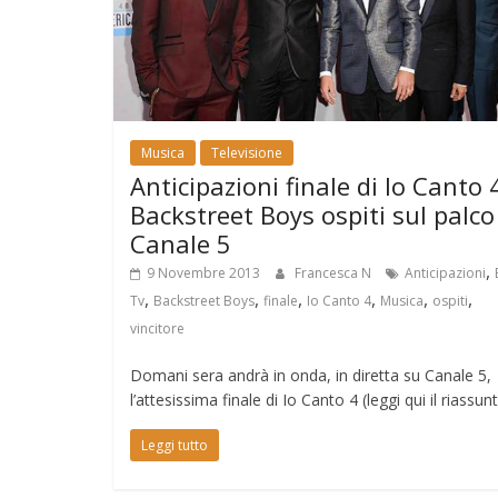
Musica
Televisione
Anticipazioni finale di Io Canto 4
Backstreet Boys ospiti sul palco
Canale 5
,
9 Novembre 2013
Francesca N
Anticipazioni
,
,
,
,
,
,
Tv
Backstreet Boys
finale
Io Canto 4
Musica
ospiti
vincitore
Domani sera andrà in onda, in diretta su Canale 5,
l’attesissima finale di Io Canto 4 (leggi qui il riassun
Leggi tutto