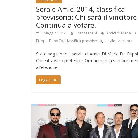
Serale Amici 2014, classifica
provvisoria: Chi sarà il vincitore
Continua a votare!
6 Maggio 2014
Francesca N
Amici di Maria De
,
,
,
,
Filippi
Baby Tv
classifica provvisoria
serale
vincitore
State seguendo il serale di Amici Di Maria De Filippi
Chi è il vostro preferito? Ormai manca sempre me
all’elezione
Leggi tutto