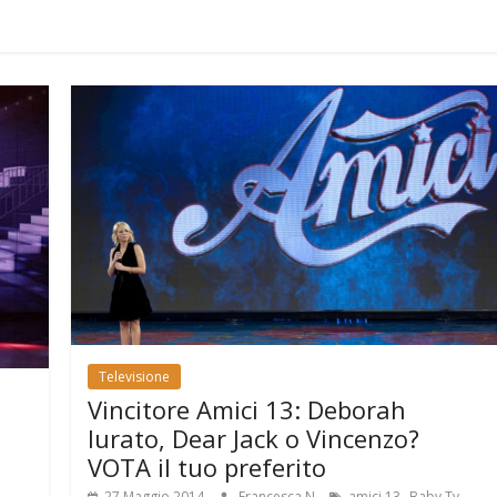
Televisione
Vincitore Amici 13: Deborah
Iurato, Dear Jack o Vincenzo?
VOTA il tuo preferito
,
,
27 Maggio 2014
Francesca N
amici 13
Baby Tv