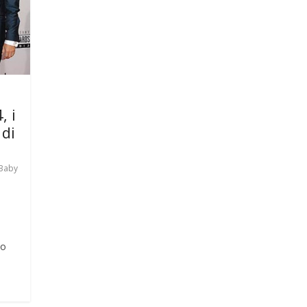
, i
 di
Baby
to