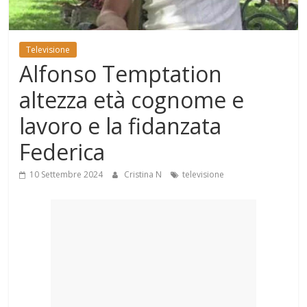
Mondo
Televisione
Alfonso Temptation
altezza età cognome e
lavoro e la fidanzata
Federica
10 Settembre 2024
Cristina N
televisione