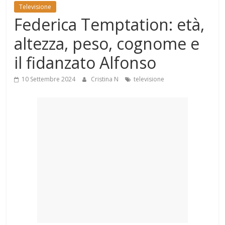
Mondo
Televisione
Federica Temptation: età,
altezza, peso, cognome e
il fidanzato Alfonso
10 Settembre 2024
Cristina N
televisione