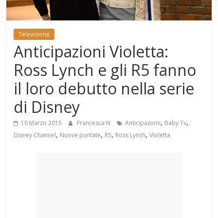
Mondo
Televisione
Anticipazioni Violetta:
Ross Lynch e gli R5 fanno
il loro debutto nella serie
di Disney
,
,
10 Marzo 2015
Francesca N
Anticipazioni
Baby Tv
,
,
,
,
Disney Channel
Nuove puntate
R5
Ross Lynch
Violetta