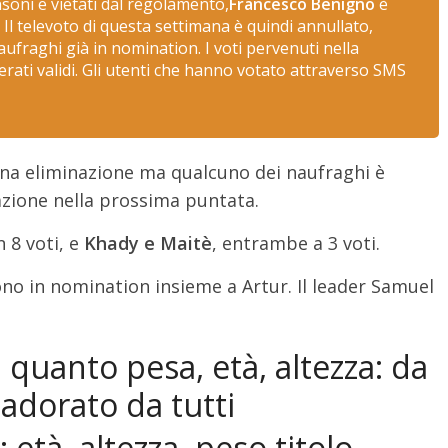
oni e vietati dal regolamento,
Francesco Benigno
è
. Il televoto di questa settimana è quindi annullato,
naufraghi già in nomination. I voti pervenuti nella
ati validi. Gli utenti che hanno votato attraverso SMS
una eliminazione ma qualcuno dei naufraghi è
azione nella prossima puntata.
n 8 voti, e
Khady e Maitè
, entrambe a 3 voti.
o in nomination insieme a Artur. Il leader Samuel
 quanto pesa, età, altezza: da
 adorato da tutti
 età, altezza, peso titolo