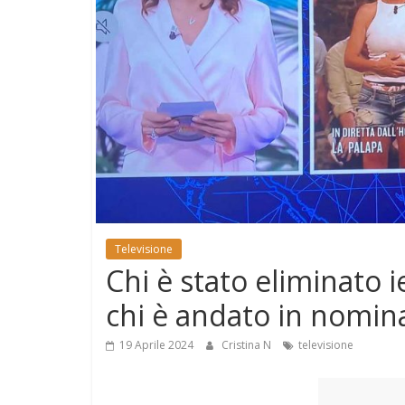
e
Mondo
Televisione
Chi è stato eliminato ie
chi è andato in nomin
19 Aprile 2024
Cristina N
televisione