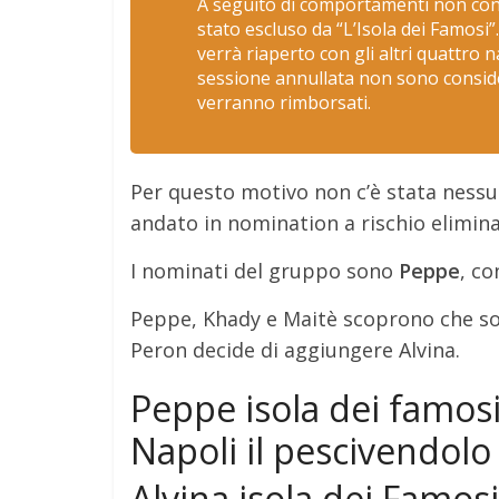
A seguito di comportamenti non cons
stato escluso da “L’Isola dei Famosi”
verrà riaperto con gli altri quattro 
sessione annullata non sono consider
verranno rimborsati.
Per questo motivo non c’è stata ness
andato in nomination a rischio elimin
I nominati del gruppo sono
Peppe
, co
Peppe, Khady e Maitè scoprono che son
Peron decide di aggiungere Alvina.
Peppe isola dei famosi
Napoli il pescivendolo
Alvina isola dei Famosi: