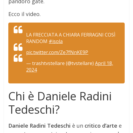
pandoro gate.
Ecco il video.
LA FRECCIATA A CHIARA FERRAGNI COSÌ
RANDOM
#isola
pic.twitter.com/Ze7fNnKE9P
— trashtvstellare (@tvstellare)
April 18,
2024
Chi è Daniele Radini
Tedeschi?
Daniele Radini Tedeschi
è un
critico d’arte
e