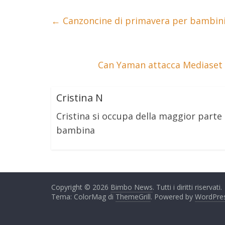
←
Canzoncine di primavera per bambini,
Can Yaman attacca Mediaset e
Cristina N
Cristina si occupa della maggior part
bambina
Copyright © 2026
Bimbo News
. Tutti i diritti riservati.
Tema: ColorMag di
ThemeGrill
. Powered by
WordPre