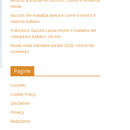
Ritorno a scuola tra comfort, colore e tendenze
moda
Guccini che malattia aveva e come è morto il
cantore italiano
Francesco Guccini causa morte e malattia del
cantautore italiano: chi era
Moda mare bambine estate 2026: i trend del
momento
Pagine
Contatti
Cookie Policy
Disclaimer
Privacy
Redazione