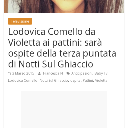
Mondo
Televisione
Lodovica Comello da
Violetta ai pattini: sarà
ospite della terza puntata
di Notti Sul Ghiaccio
,
,
3 Marzo 2015
Francesca N
Anticipazioni
Baby Tv
,
,
,
,
Lodovica Comello
Notti Sul Ghiaccio
ospite
Pattini
Violetta