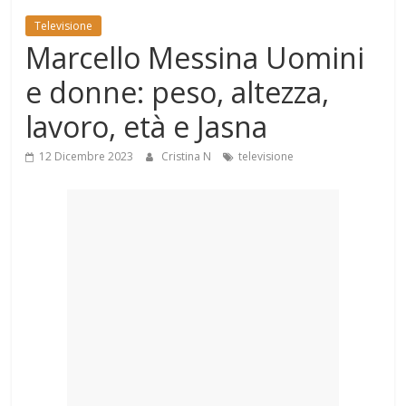
Mondo
Televisione
Marcello Messina Uomini
e donne: peso, altezza,
lavoro, età e Jasna
12 Dicembre 2023
Cristina N
televisione