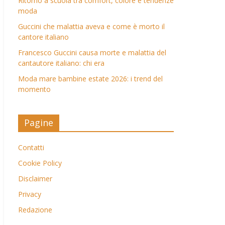
Ritorno a scuola tra comfort, colore e tendenze
moda
Guccini che malattia aveva e come è morto il
cantore italiano
Francesco Guccini causa morte e malattia del
cantautore italiano: chi era
Moda mare bambine estate 2026: i trend del
momento
Pagine
Contatti
Cookie Policy
Disclaimer
Privacy
Redazione