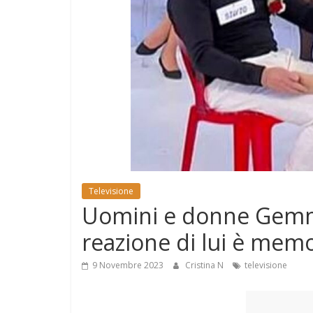
e
Mondo
Televisione
Uomini e donne Gemma 
reazione di lui è mem
9 Novembre 2023
Cristina N
televisione