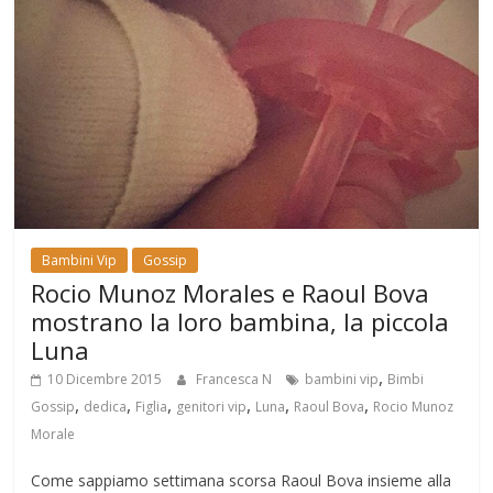
Bambini Vip
Gossip
Rocio Munoz Morales e Raoul Bova
mostrano la loro bambina, la piccola
Luna
,
10 Dicembre 2015
Francesca N
bambini vip
Bimbi
,
,
,
,
,
,
Gossip
dedica
Figlia
genitori vip
Luna
Raoul Bova
Rocio Munoz
Morale
Come sappiamo settimana scorsa Raoul Bova insieme alla