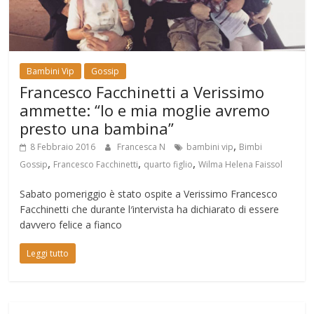
Bambini Vip
Gossip
Francesco Facchinetti a Verissimo
ammette: “Io e mia moglie avremo
presto una bambina”
,
8 Febbraio 2016
Francesca N
bambini vip
Bimbi
,
,
,
Gossip
Francesco Facchinetti
quarto figlio
Wilma Helena Faissol
Sabato pomeriggio è stato ospite a Verissimo Francesco
Facchinetti che durante l′intervista ha dichiarato di essere
davvero felice a fianco
Leggi tutto