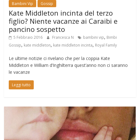
Bambini Vip
Gossip
Kate Middleton incinta del terzo
figlio? Niente vacanze ai Caraibi e
pancino sospetto
,
5 Febbraio 2016
Francesca N
bambini vip
Bimbi
,
,
,
Gossip
kate middleton
kate middleton incinta
Royal Family
Le ultime notizie ci rivelano che per la coppia Kate
Middleton e William d’Inghilterra quest’anno non ci saranno
le vacanze
Leggi tutto