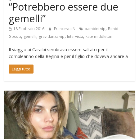
Mondo
“Potrebbero essere due
gemelli”
,
18 Febbraio 2016
Francesca N
bambini vip
Bimbi
,
,
,
,
Gossip
gemelli
gravidanza vip
Intervista
kate middleton
Il viaggio ai Caraibi sembrava essere saltato per il
compleanno della Regina e per il figlio che doveva andare a
Leggi tutto