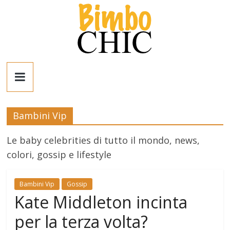
Salta
al
contenuto
Bimbo
News
Bambini Vip
News
moda,
Le baby celebrities di tutto il mondo, news,
mamme,
colori, gossip e lifestyle
spettacolo
e
Bambini Vip
Gossip
bambini:
Kate Middleton incinta
news
Italia
per la terza volta?
e