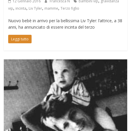
,
12 Gennaio 2016
Francesca N
bambini vip
gravidanza
,
,
,
,
vip
incinta
Liv Tyler
mamme
Terzo figlio
Nuovo bebè in arrivo per la bellissima Liv Tyler: l’attrice, a 38
anni, ha annunciato di essere incinta del terzo
Leggi tutto