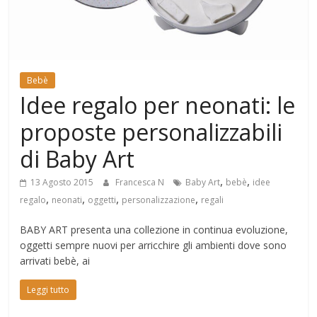
Mondo
Bebè
Idee regalo per neonati: le
proposte personalizzabili
di Baby Art
,
,
13 Agosto 2015
Francesca N
Baby Art
bebè
idee
,
,
,
,
regalo
neonati
oggetti
personalizzazione
regali
BABY ART presenta una collezione in continua evoluzione,
oggetti sempre nuovi per arricchire gli ambienti dove sono
arrivati bebè, ai
Leggi tutto