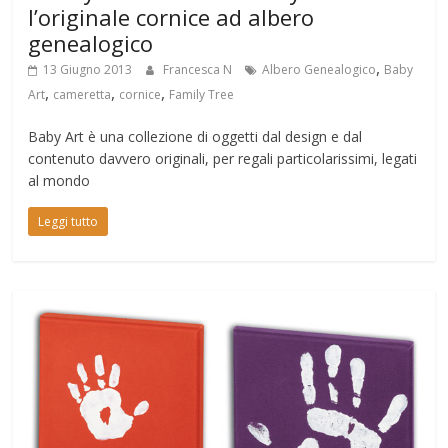
l’originale cornice ad albero
genealogico
,
13 Giugno 2013
Francesca N
Albero Genealogico
Baby
,
,
,
Art
cameretta
cornice
Family Tree
Baby Art è una collezione di oggetti dal design e dal
contenuto davvero originali, per regali particolarissimi, legati
al mondo
Leggi tutto