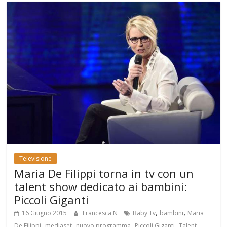
Televisione
Maria De Filippi torna in tv con un
talent show dedicato ai bambini:
Piccoli Giganti
,
,
16 Giugno 2015
Francesca N
Baby Tv
bambini
Maria
,
,
,
,
De Filippi
mediaset
nuovo programma
Piccoli Giganti
Talent