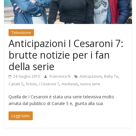
Mondo
Televisione
Anticipazioni I Cesaroni 7:
brutte notizie per i fan
della serie
,
,
24 Giugno 2015
Francesca N
Anticipazioni
Baby Tv
,
,
,
,
Canale 5
fiction
I Cesaroni 7
mediaset
nuova serie
Quella de I Cesaroni è stata una serie televisiva molto
amata dal pubblico di Canale 5 e, giunta alla sua
Leggi tutto