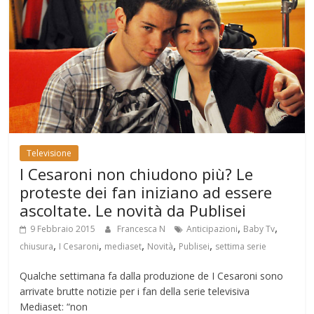
Televisione
I Cesaroni non chiudono più? Le
proteste dei fan iniziano ad essere
ascoltate. Le novità da Publisei
,
,
9 Febbraio 2015
Francesca N
Anticipazioni
Baby Tv
,
,
,
,
,
chiusura
I Cesaroni
mediaset
Novità
Publisei
settima serie
Qualche settimana fa dalla produzione de I Cesaroni sono
arrivate brutte notizie per i fan della serie televisiva
Mediaset: “non