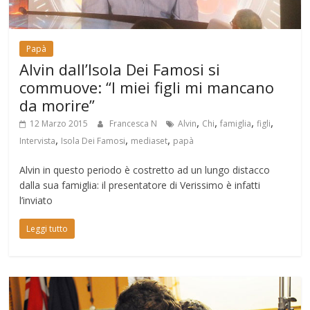
Papà
Alvin dall’Isola Dei Famosi si
commuove: “I miei figli mi mancano
da morire”
,
,
,
,
12 Marzo 2015
Francesca N
Alvin
Chi
famiglia
figli
,
,
,
Intervista
Isola Dei Famosi
mediaset
papà
Alvin in questo periodo è costretto ad un lungo distacco
dalla sua famiglia: il presentatore di Verissimo è infatti
l’inviato
Leggi tutto