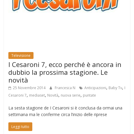
Televisione
I Cesaroni 7, ecco perché è ancora in
dubbio la prossima stagione. Le
novità
,
,
25 Novembre 2014
Francesca N
Anticipazioni
Baby Tv
I
,
,
,
,
Cesaroni 7
mediaset
Novità
nuova serie
puntate
La sesta stagione de I Cesaroni si è conclusa da ormai una
settimana ma le conferme circa l’inizio delle riprese
Leggi tutto