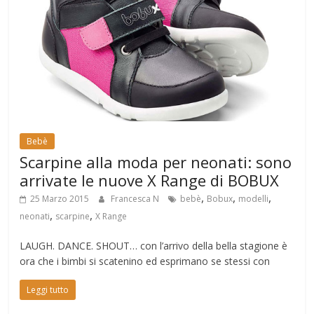
Bebè
Scarpine alla moda per neonati: sono
arrivate le nuove X Range di BOBUX
,
,
,
25 Marzo 2015
Francesca N
bebè
Bobux
modelli
,
,
neonati
scarpine
X Range
LAUGH. DANCE. SHOUT… con l’arrivo della bella stagione è
ora che i bimbi si scatenino ed esprimano se stessi con
Leggi tutto