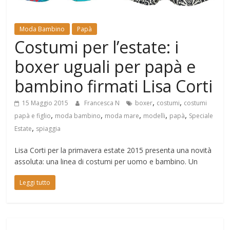
Mondo
Moda Bambino
Papà
Costumi per l’estate: i
boxer uguali per papà e
bambino firmati Lisa Corti
,
,
15 Maggio 2015
Francesca N
boxer
costumi
costumi
,
,
,
,
,
papà e figlio
moda bambino
moda mare
modelli
papà
Speciale
,
Estate
spiaggia
Lisa Corti per la primavera estate 2015 presenta una novità
assoluta: una linea di costumi per uomo e bambino. Un
Leggi tutto