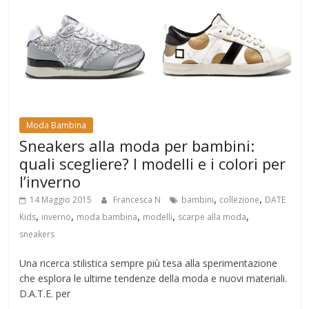
Moda Bambina
Sneakers alla moda per bambini:
quali scegliere? I modelli e i colori per
l’inverno
,
,
14 Maggio 2015
Francesca N
bambini
collezione
DATE
,
,
,
,
,
Kids
inverno
moda bambina
modelli
scarpe alla moda
sneakers
Una ricerca stilistica sempre più tesa alla sperimentazione
che esplora le ultime tendenze della moda e nuovi materiali.
D.A.T.E. per