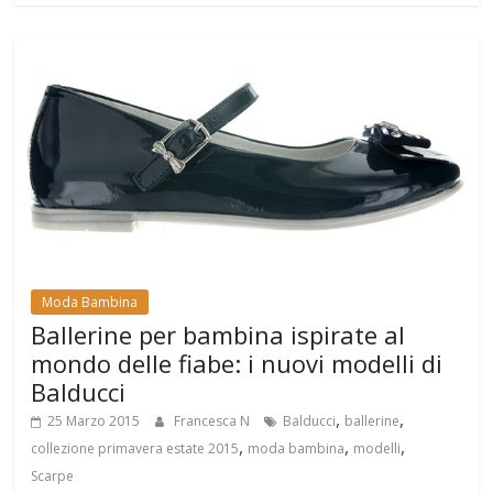
Moda Bambina
Ballerine per bambina ispirate al
mondo delle fiabe: i nuovi modelli di
Balducci
,
,
25 Marzo 2015
Francesca N
Balducci
ballerine
,
,
,
collezione primavera estate 2015
moda bambina
modelli
Scarpe