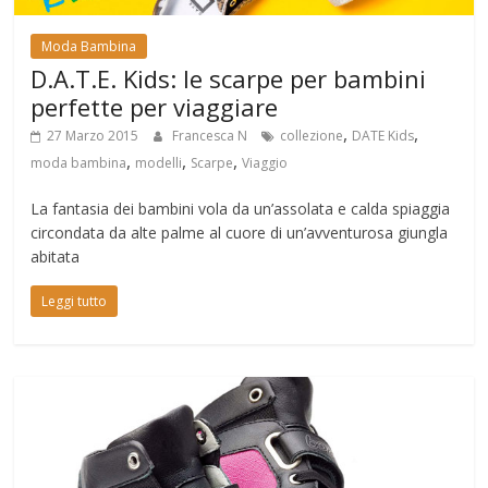
Moda Bambina
D.A.T.E. Kids: le scarpe per bambini
perfette per viaggiare
,
,
27 Marzo 2015
Francesca N
collezione
DATE Kids
,
,
,
moda bambina
modelli
Scarpe
Viaggio
La fantasia dei bambini vola da un’assolata e calda spiaggia
circondata da alte palme al cuore di un’avventurosa giungla
abitata
Leggi tutto