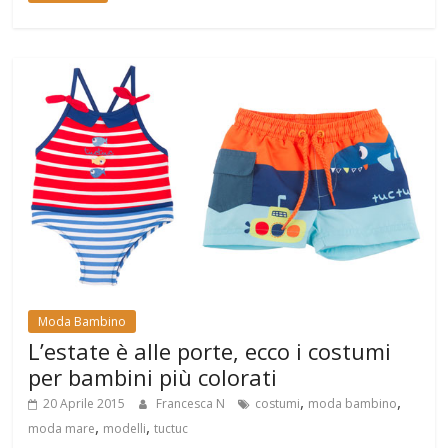
Moda Bambino
L’estate è alle porte, ecco i costumi
per bambini più colorati
,
,
20 Aprile 2015
Francesca N
costumi
moda bambino
,
,
moda mare
modelli
tuctuc