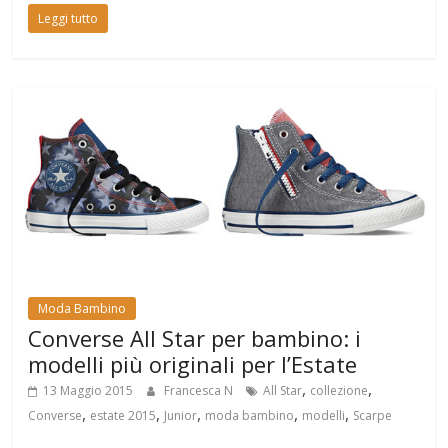
Leggi tutto
Moda Bambino
Converse All Star per bambino: i
modelli più originali per l’Estate
,
,
13 Maggio 2015
Francesca N
All Star
collezione
,
,
,
,
,
Converse
estate 2015
Junior
moda bambino
modelli
Scarpe