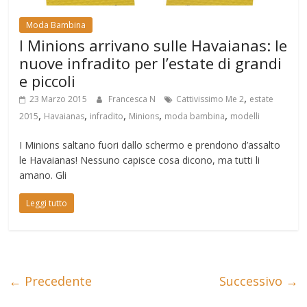
Moda Bambina
I Minions arrivano sulle Havaianas: le
nuove infradito per l’estate di grandi
e piccoli
,
23 Marzo 2015
Francesca N
Cattivissimo Me 2
estate
,
,
,
,
,
2015
Havaianas
infradito
Minions
moda bambina
modelli
I Minions saltano fuori dallo schermo e prendono d’assalto
le Havaianas! Nessuno capisce cosa dicono, ma tutti li
amano. Gli
Leggi tutto
← Precedente
Successivo →