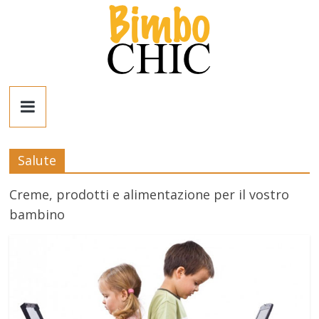
Salta
al
contenuto
Bimbo
News
Salute
News
moda,
Creme, prodotti e alimentazione per il vostro
mamme,
bambino
spettacolo
e
bambini:
news
Italia
e