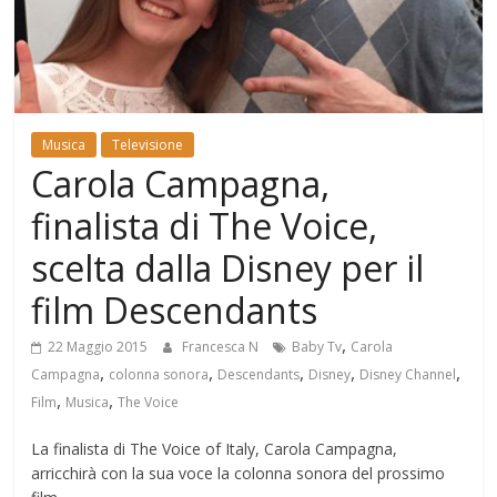
Mondo
Musica
Televisione
Carola Campagna,
finalista di The Voice,
scelta dalla Disney per il
film Descendants
,
22 Maggio 2015
Francesca N
Baby Tv
Carola
,
,
,
,
,
Campagna
colonna sonora
Descendants
Disney
Disney Channel
,
,
Film
Musica
The Voice
La finalista di The Voice of Italy, Carola Campagna,
arricchirà con la sua voce la colonna sonora del prossimo