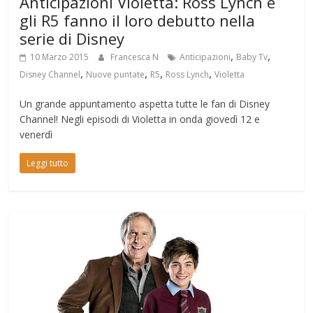
Anticipazioni Violetta: Ross Lynch e
gli R5 fanno il loro debutto nella
serie di Disney
,
,
10 Marzo 2015
Francesca N
Anticipazioni
Baby Tv
,
,
,
,
Disney Channel
Nuove puntate
R5
Ross Lynch
Violetta
Un grande appuntamento aspetta tutte le fan di Disney
Channel! Negli episodi di Violetta in onda giovedì 12 e
venerdì
Leggi tutto