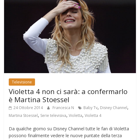
Televisione
Violetta 4 non ci sarà: a confermarlo
è Martina Stoessel
,
,
24 Ottobre 2014
Francesca N
Baby Tv
Disney Channel
,
,
,
Martina Stoessel
Serie televisiva
Violetta
Violetta 4
Da qualche giorno su Disney Channel tutte le fan di Violetta
possono finalmente vedere le nuove puntate della terza