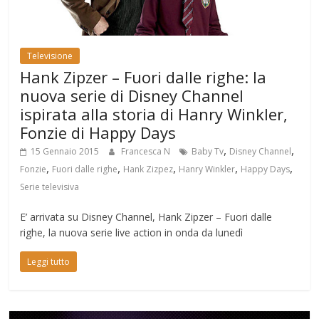
Televisione
Hank Zipzer – Fuori dalle righe: la
nuova serie di Disney Channel
ispirata alla storia di Hanry Winkler,
Fonzie di Happy Days
,
,
15 Gennaio 2015
Francesca N
Baby Tv
Disney Channel
,
,
,
,
,
Fonzie
Fuori dalle righe
Hank Zizpez
Hanry Winkler
Happy Days
Serie televisiva
E’ arrivata su Disney Channel, Hank Zipzer – Fuori dalle
righe, la nuova serie live action in onda da lunedì
Leggi tutto