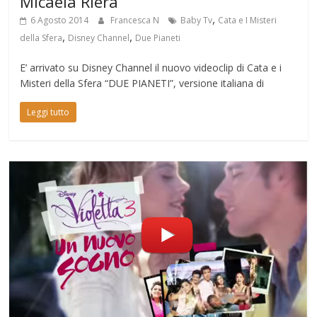
Micaela Riera
,
6 Agosto 2014
Francesca N
Baby Tv
Cata e I Misteri
,
,
della Sfera
Disney Channel
Due Pianeti
E’ arrivato su Disney Channel il nuovo videoclip di Cata e i
Misteri della Sfera “DUE PIANETI”, versione italiana di
Leggi tutto