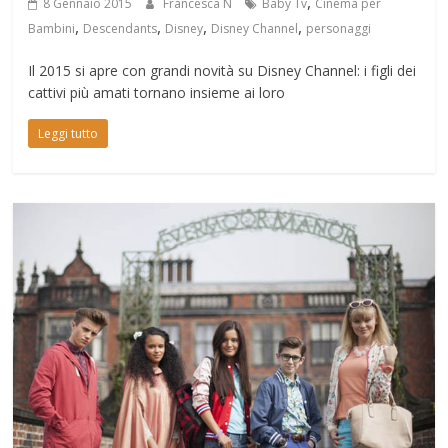
,
8 Gennaio 2015
Francesca N
Baby Tv
Cinema per
,
,
,
,
Bambini
Descendants
Disney
Disney Channel
personaggi
Il 2015 si apre con grandi novità su Disney Channel: i figli dei
cattivi più amati tornano insieme ai loro
Leggi tutto