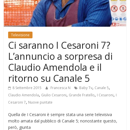
Mondo
Televisione
Ci saranno I Cesaroni 7?
L’annuncio a sorpresa di
Claudio Amendola e il
ritorno su Canale 5
,
,
8 Settembre 2015
Francesca N
Baby Tv
Canale 5
,
,
,
,
Claudio Amendola
Giulio Cesaroni
Grande Fratello
I Cesaroni
I
,
Cesaroni 7
Nuove puntate
Quella de I Cesaroni è sempre stata una serie televisiva
molto amata dal pubblico di Canale 5; nonostante questo,
però, giunta