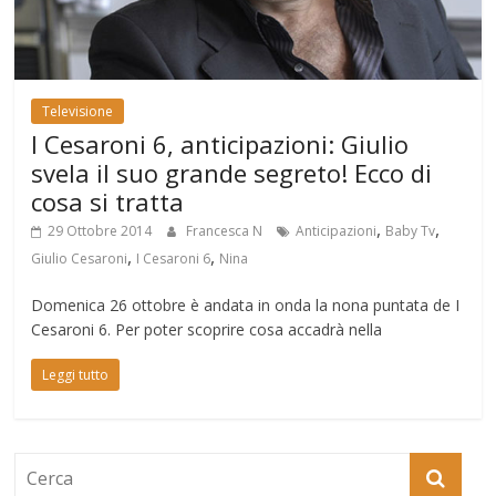
Televisione
I Cesaroni 6, anticipazioni: Giulio
svela il suo grande segreto! Ecco di
cosa si tratta
,
,
29 Ottobre 2014
Francesca N
Anticipazioni
Baby Tv
,
,
Giulio Cesaroni
I Cesaroni 6
Nina
Domenica 26 ottobre è andata in onda la nona puntata de I
Cesaroni 6. Per poter scoprire cosa accadrà nella
Leggi tutto