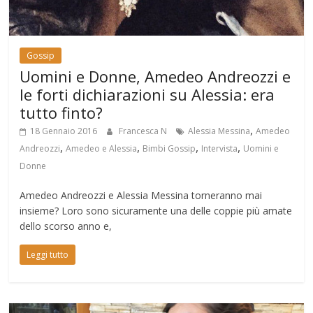
Gossip
Uomini e Donne, Amedeo Andreozzi e
le forti dichiarazioni su Alessia: era
tutto finto?
,
18 Gennaio 2016
Francesca N
Alessia Messina
Amedeo
,
,
,
,
Andreozzi
Amedeo e Alessia
Bimbi Gossip
Intervista
Uomini e
Donne
Amedeo Andreozzi e Alessia Messina torneranno mai
insieme? Loro sono sicuramente una delle coppie più amate
dello scorso anno e,
Leggi tutto