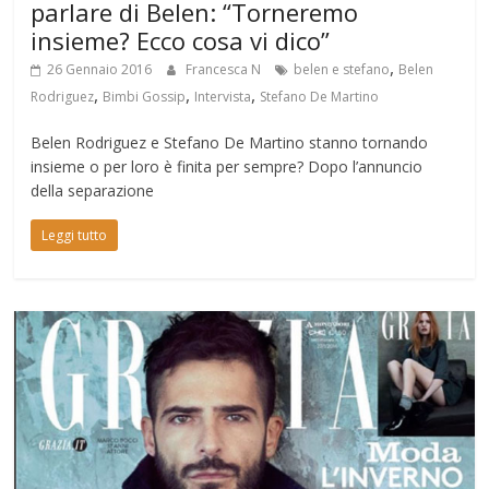
parlare di Belen: “Torneremo
insieme? Ecco cosa vi dico”
,
26 Gennaio 2016
Francesca N
belen e stefano
Belen
,
,
,
Rodriguez
Bimbi Gossip
Intervista
Stefano De Martino
Belen Rodriguez e Stefano De Martino stanno tornando
insieme o per loro è finita per sempre? Dopo l’annuncio
della separazione
Leggi tutto