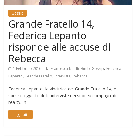
Mondo
Gossip
Grande Fratello 14,
Federica Lepanto
risponde alle accuse di
Rebecca
,
1 Febbraio 2016
Francesca N
Bimbi Gossip
Federica
,
,
,
Lepanto
Grande Fratello
Intervista
Rebecca
Federica Lepanto, la vincitrice del Grande Fratello 14, è
spesso oggetto delle interviste dei suoi ex compagni di
reality. In
Leggi tutto