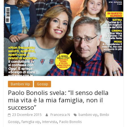
Bambini Vip
Gossip
Paolo Bonolis svela: “Il senso della
mia vita è la mia famiglia, non il
successo”
,
23 Dicembre 2015
Francesca N
bambini vip
Bimbi
,
,
,
Gossip
famiglia vip
Intervista
Paolo Bonolis