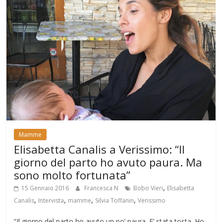
Mamme
Elisabetta Canalis a Verissimo: “Il
giorno del parto ho avuto paura. Ma
sono molto fortunata”
,
15 Gennaio 2016
Francesca N
Bobo Vieri
Elisabetta
,
,
,
,
Canalis
Intervista
mamme
Silvia Toffanin
Verissimo
“Il giorno del parto ho avuto un po’ paura. E’ stata tosta. Ho