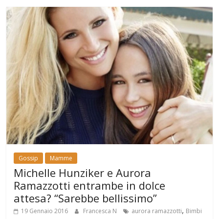
Gossip
Mamme
Michelle Hunziker e Aurora
Ramazzotti entrambe in dolce
attesa? “Sarebbe bellissimo”
,
19 Gennaio 2016
Francesca N
aurora ramazzotti
Bimbi